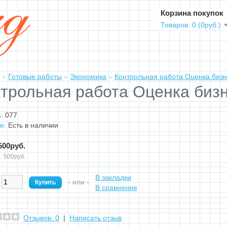
Корзина покупок
Товаров: 0 (0руб.)
»
Готовые работы
»
Экономика
»
Контрольная работа Оценка биз
трольная работа Оценка биз
:
077
е:
Есть в наличии
500руб.
: 500руб.
В закладки
:
- или -
В сравнение
Отзывов: 0
|
Написать отзыв